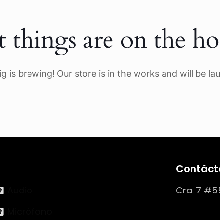
t things are on the ho
g is brewing! Our store is in the works and will be la
Contáct
Audio
Cra. 7 #5
Micrófono