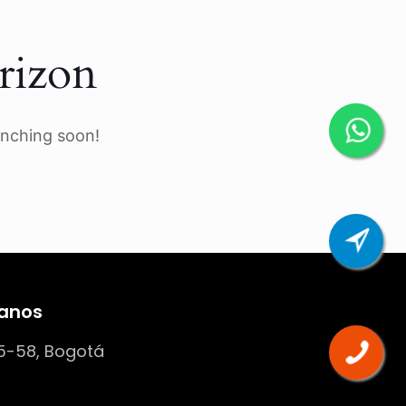
rizon
unching soon!
anos
5-58, Bogotá