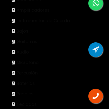
Amplificadores
Instrumentos de Cuerda
Bajos
Guitarras
Audio
Micrófono
Percusión
Baterías
Pedales
Teclados