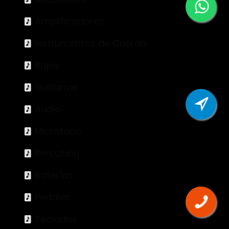
Amplificadores
Instrumentos de Cuerda
Bajos
Guitarras
Audio
Micrófono
Percusión
Baterías
Pedales
Teclados