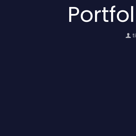
Portfo
t