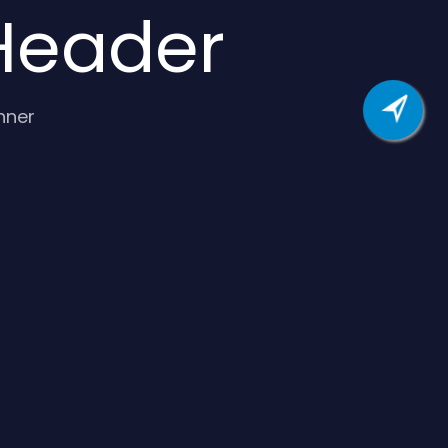
 Header
nner