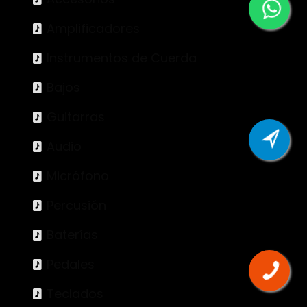
Amplificadores
Instrumentos de Cuerda
Bajos
Guitarras
Audio
Micrófono
Percusión
Baterías
Pedales
Teclados