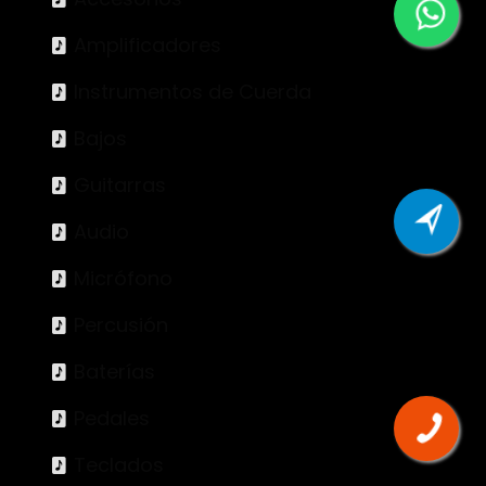
Amplificadores
Instrumentos de Cuerda
Bajos
Guitarras
Audio
Micrófono
Percusión
Baterías
Pedales
Teclados