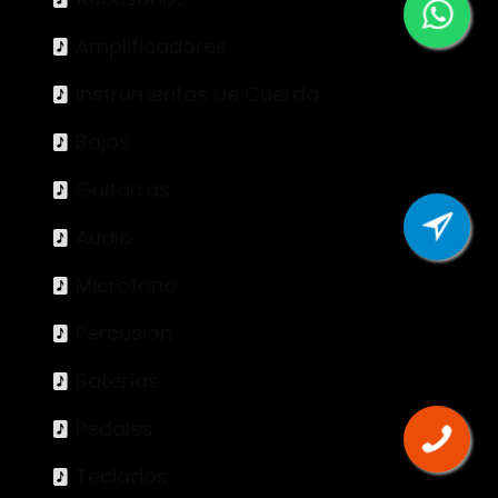
Amplificadores
Instrumentos de Cuerda
Bajos
Guitarras
Audio
Micrófono
Percusión
Baterías
Pedales
Teclados