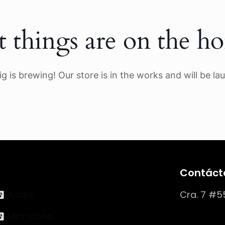
t things are on the ho
g is brewing! Our store is in the works and will be la
Contáct
Audio
Cra. 7 #5
Micrófono