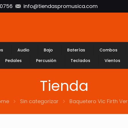
10756
info@tiendaspromusica.com
es
Audio
Bajo
Baterías
Combos
Pedales
Percusión
Teclados
Vientos
Tienda
ome
Sin categorizar
Baquetero Vic Firth Ve