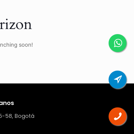
rizon
unching soon!
anos
5-58, Bogotá