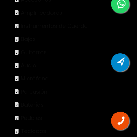
Amplificadores
Instrumentos de Cuerda
Bajos
Guitarras
Audio
Micrófono
Percusión
Baterías
Pedales
Teclados