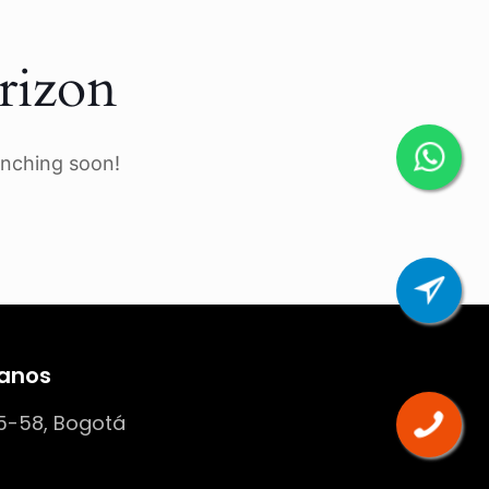
rizon
unching soon!
anos
5-58, Bogotá