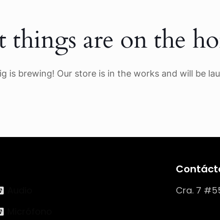
t things are on the ho
g is brewing! Our store is in the works and will be la
Contáct
Audio
Cra. 7 #5
Micrófono