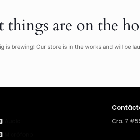
t things are on the ho
g is brewing! Our store is in the works and will be la
Contáct
Audio
Cra. 7 #5
Micrófono