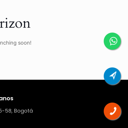
rizon
unching soon!
anos
5-58, Bogotá