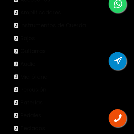
Amplificadores
Instrumentos de Cuerda
Bajos
Guitarras
Audio
Micrófono
Percusión
Baterías
Pedales
Teclados