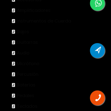
Amplificadores
Instrumentos de Cuerda
Bajos
Guitarras
Audio
Micrófono
Percusión
Baterías
Pedales
Teclados