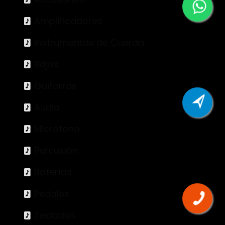
Amplificadores
Instrumentos de Cuerda
Bajos
Guitarras
Audio
Micrófono
Percusión
Baterías
Pedales
Teclados