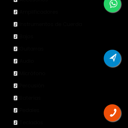
Amplificadores
Instrumentos de Cuerda
Bajos
Guitarras
Audio
Micrófono
Percusión
Baterías
Pedales
Teclados