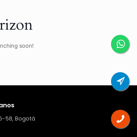
rizon
unching soon!
anos
5-58, Bogotá