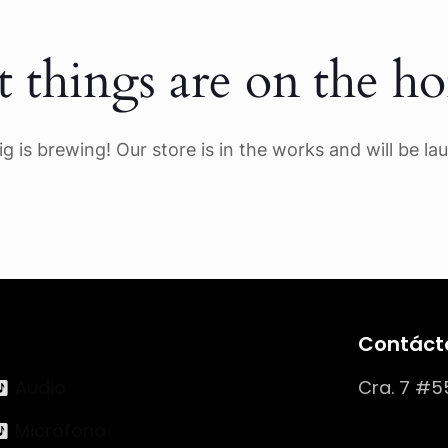
t things are on the ho
g is brewing! Our store is in the works and will be la
Contáct
Audio
Cra. 7 #5
Micrófono