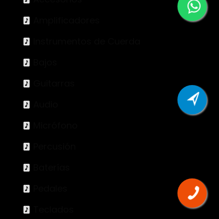
Amplificadores
Instrumentos de Cuerda
Bajos
Guitarras
Audio
Micrófono
Percusión
Baterías
Pedales
Teclados