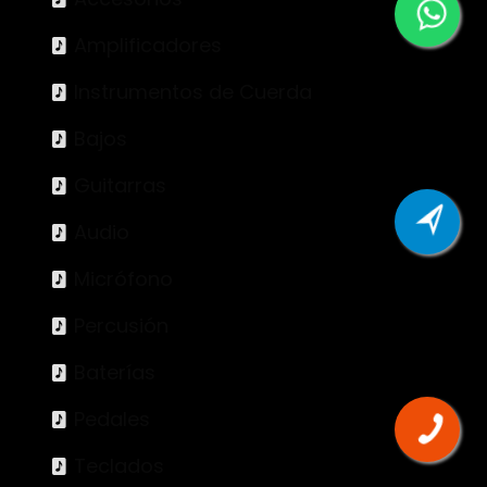
Amplificadores
Instrumentos de Cuerda
Bajos
Guitarras
Audio
Micrófono
Percusión
Baterías
Pedales
Teclados