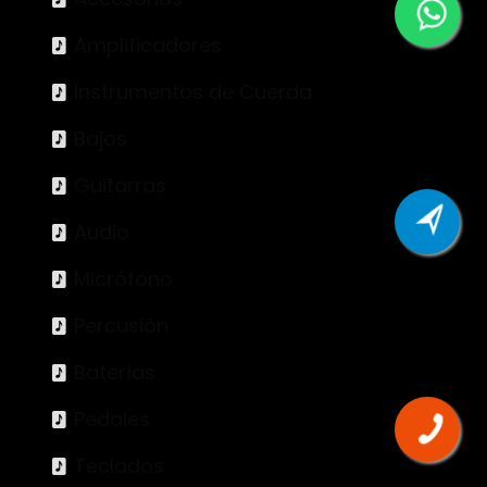
Amplificadores
Instrumentos de Cuerda
Bajos
Guitarras
Audio
Micrófono
Percusión
Baterías
Pedales
Teclados