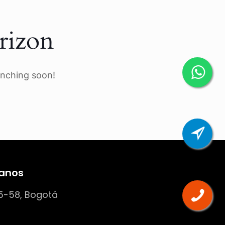
rizon
unching soon!
anos
5-58, Bogotá