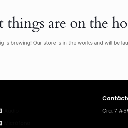
t things are on the ho
g is brewing! Our store is in the works and will be la
Contáct
Audio
Cra. 7 #5
Micrófono