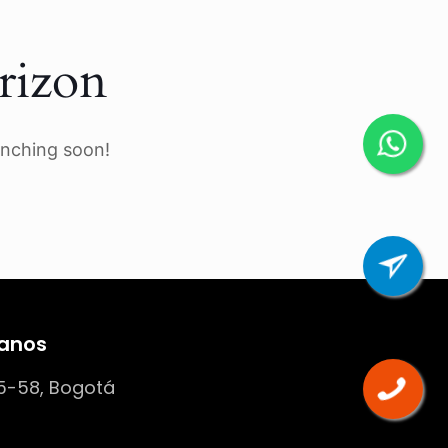
rizon
unching soon!
anos
5-58, Bogotá