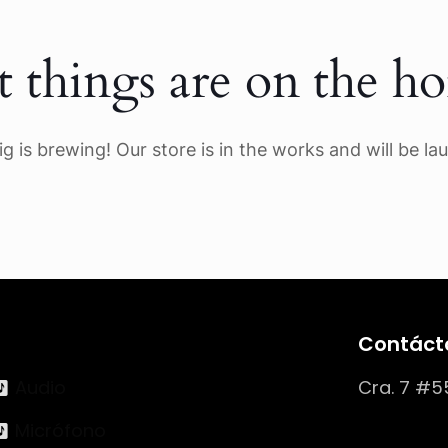
t things are on the ho
g is brewing! Our store is in the works and will be la
Contáct
Audio
Cra. 7 #5
Micrófono