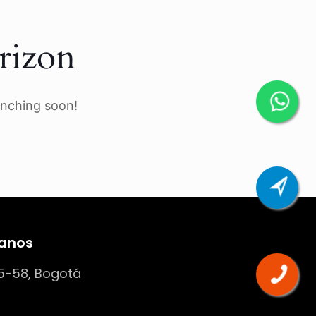
rizon
unching soon!
anos
5-58, Bogotá