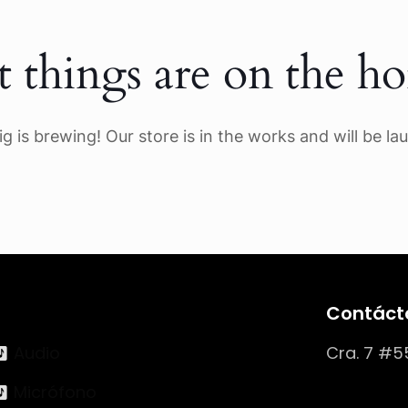
t things are on the ho
g is brewing! Our store is in the works and will be la
Contáct
Audio
Cra. 7 #5
Micrófono