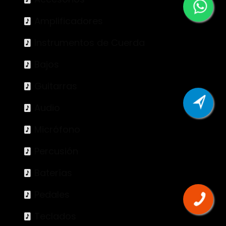
Amplificadores
Instrumentos de Cuerda
Bajos
Guitarras
Audio
Micrófono
Percusión
Baterías
Pedales
Teclados