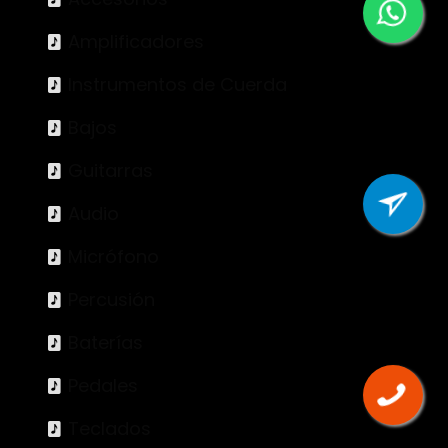
Amplificadores
Instrumentos de Cuerda
Bajos
Guitarras
Audio
Micrófono
Percusión
Baterías
Pedales
Teclados