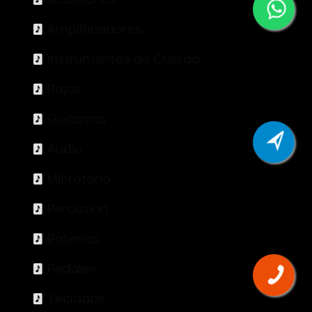
Amplificadores
Instrumentos de Cuerda
Bajos
Guitarras
Audio
Micrófono
Percusión
Baterías
Pedales
Teclados