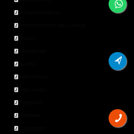
Amplificadores
Instrumentos de Cuerda
Bajos
Guitarras
Audio
Micrófono
Percusión
Baterías
Pedales
Teclados