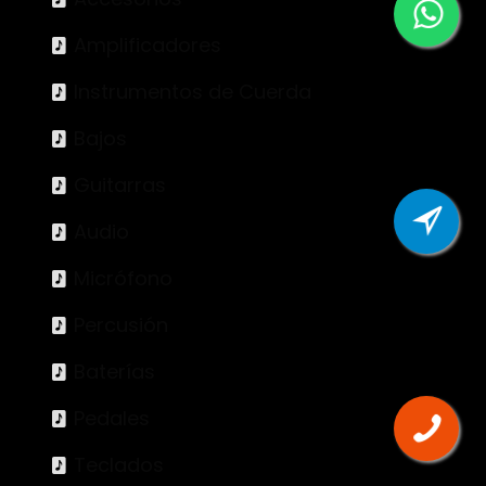
Amplificadores
Instrumentos de Cuerda
Bajos
Guitarras
Audio
Micrófono
Percusión
Baterías
Pedales
Teclados