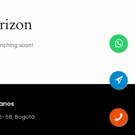
rizon
unching soon!
anos
5-58, Bogotá