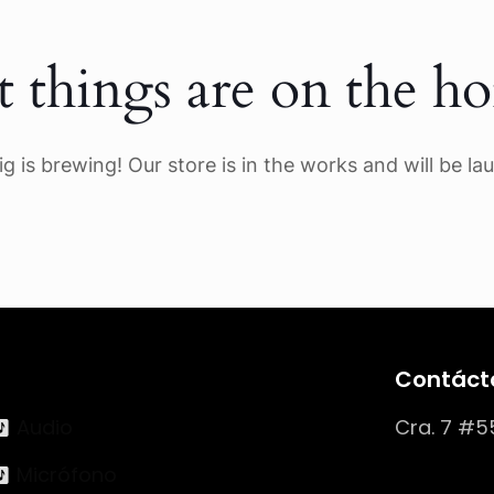
t things are on the ho
g is brewing! Our store is in the works and will be la
Contáct
Audio
Cra. 7 #5
Micrófono