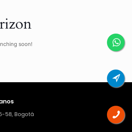
rizon
unching soon!
anos
5-58, Bogotá