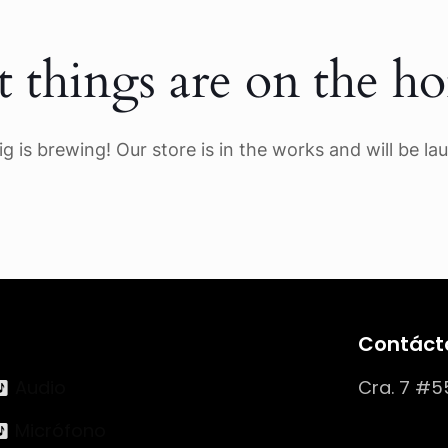
t things are on the ho
g is brewing! Our store is in the works and will be la
Contáct
Audio
Cra. 7 #5
Micrófono