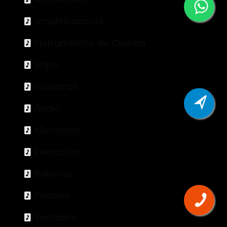
Amplificadores
Instrumentos de Cuerda
Bajos
Guitarras
Audio
Micrófono
Percusión
Baterías
Pedales
Teclados