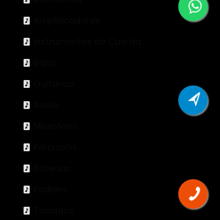
Amplificadores
Instrumentos de Cuerda
Bajos
Guitarras
Audio
Micrófono
Percusión
Baterías
Pedales
Teclados