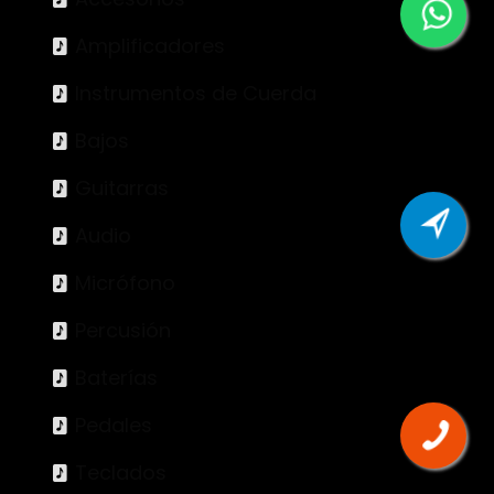
Amplificadores
Instrumentos de Cuerda
Bajos
Guitarras
Audio
Micrófono
Percusión
Baterías
Pedales
Teclados