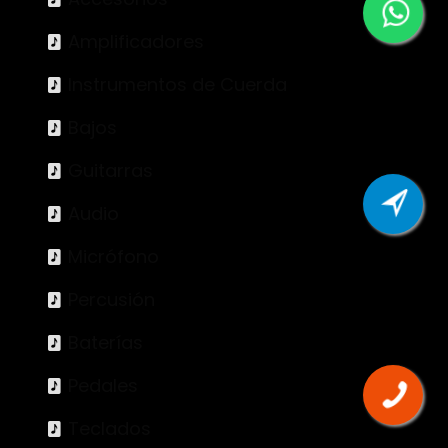
Amplificadores
Instrumentos de Cuerda
Bajos
Guitarras
Audio
Micrófono
Percusión
Baterías
Pedales
Teclados