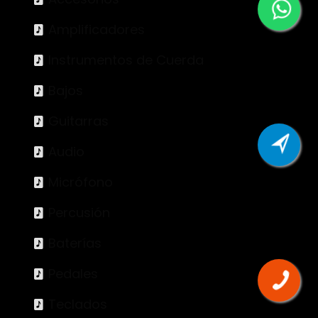
Amplificadores
Instrumentos de Cuerda
Bajos
Guitarras
Audio
Micrófono
Percusión
Baterías
Pedales
Teclados