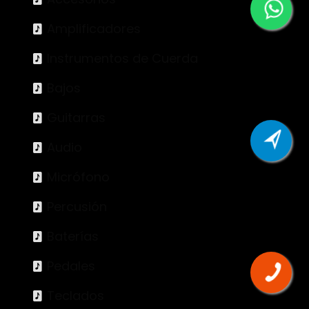
Amplificadores
Instrumentos de Cuerda
Bajos
Guitarras
Audio
Micrófono
Percusión
Baterías
Pedales
Teclados