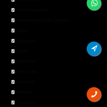
Amplificadores
Instrumentos de Cuerda
Bajos
Guitarras
Audio
Micrófono
Percusión
Baterías
Pedales
Teclados