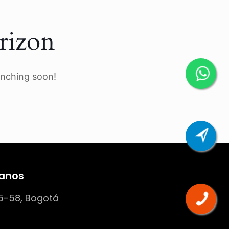
rizon
unching soon!
anos
5-58, Bogotá