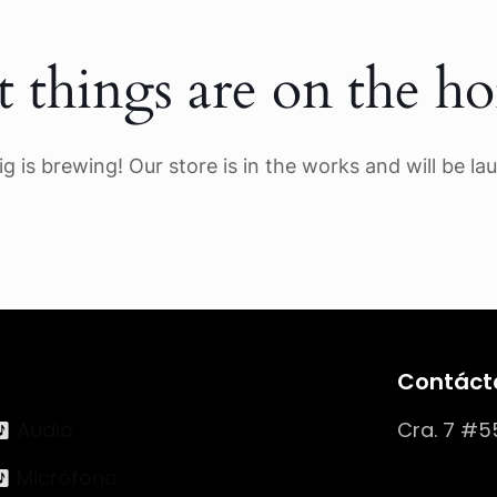
t things are on the ho
g is brewing! Our store is in the works and will be la
Contáct
Audio
Cra. 7 #5
Micrófono