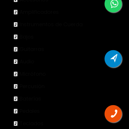
Amplificadores
Instrumentos de Cuerda
Bajos
Guitarras
Audio
Micrófono
Percusión
Baterías
Pedales
Teclados