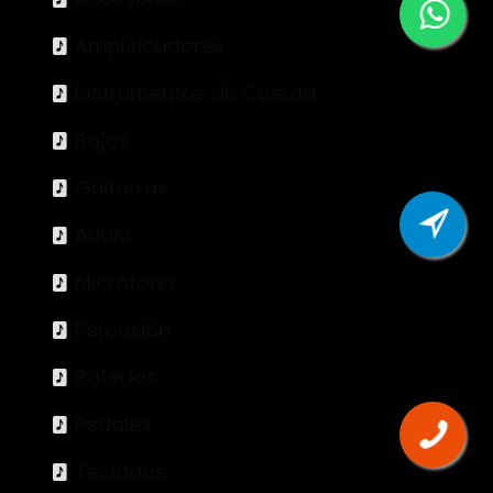
Amplificadores
Instrumentos de Cuerda
Bajos
Guitarras
Audio
Micrófono
Percusión
Baterías
Pedales
Teclados