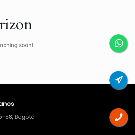
rizon
unching soon!
anos
5-58, Bogotá