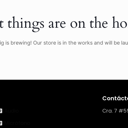
t things are on the ho
g is brewing! Our store is in the works and will be la
Contáct
Audio
Cra. 7 #5
Micrófono