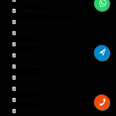
Amplificadores
Instrumentos de Cuerda
Bajos
Guitarras
Audio
Micrófono
Percusión
Baterías
Pedales
Teclados