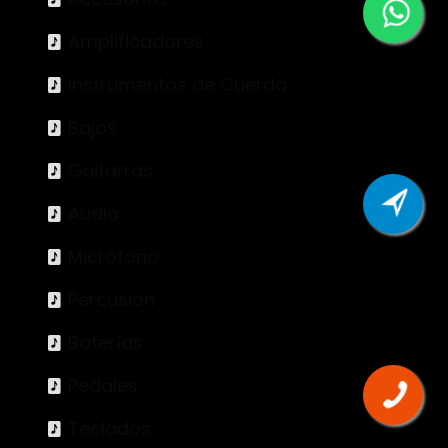
Amplificadores
Instrumentos de Cuerda
Bajos
Guitarras
Audio
Micrófono
Percusión
Baterías
Pedales
Teclados