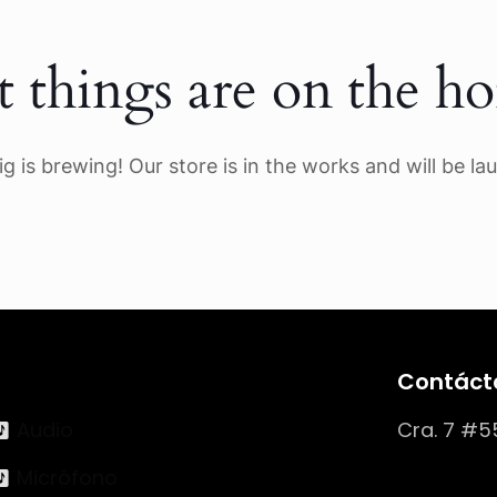
t things are on the ho
g is brewing! Our store is in the works and will be la
Contáct
Audio
Cra. 7 #5
Micrófono