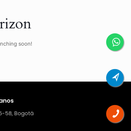
rizon
unching soon!
anos
5-58, Bogotá