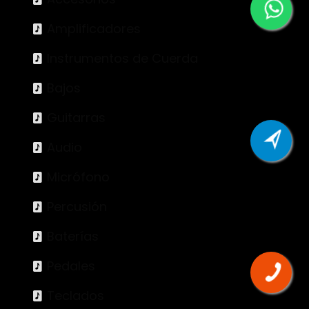
Amplificadores
Instrumentos de Cuerda
Bajos
Guitarras
Audio
Micrófono
Percusión
Baterías
Pedales
Teclados