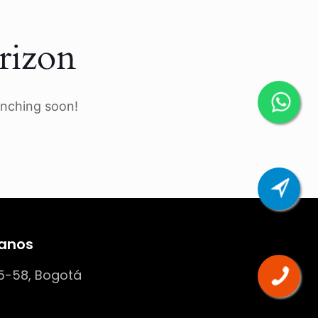
rizon
unching soon!
anos
5-58, Bogotá