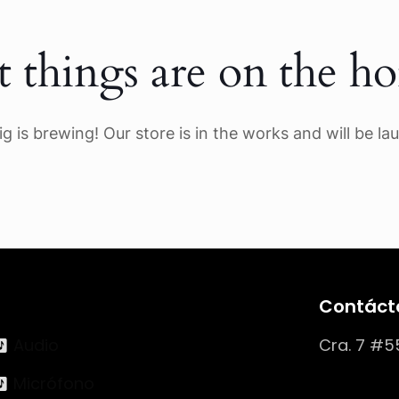
t things are on the ho
g is brewing! Our store is in the works and will be la
Contáct
Audio
Cra. 7 #5
Micrófono