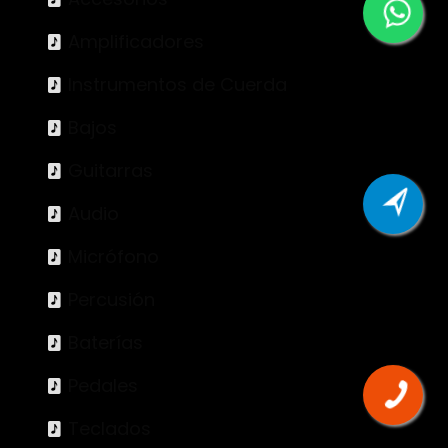
Amplificadores
Instrumentos de Cuerda
Bajos
Guitarras
Audio
Micrófono
Percusión
Baterías
Pedales
Teclados