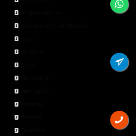
Amplificadores
Instrumentos de Cuerda
Bajos
Guitarras
Audio
Micrófono
Percusión
Baterías
Pedales
Teclados