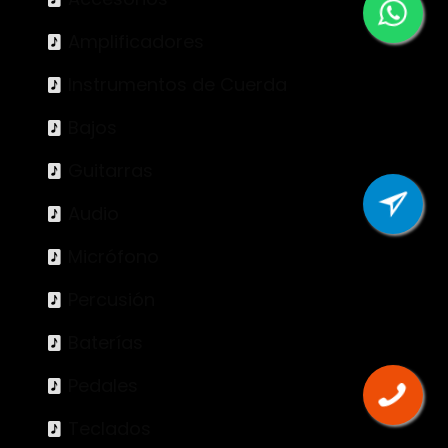
Amplificadores
Instrumentos de Cuerda
Bajos
Guitarras
Audio
Micrófono
Percusión
Baterías
Pedales
Teclados