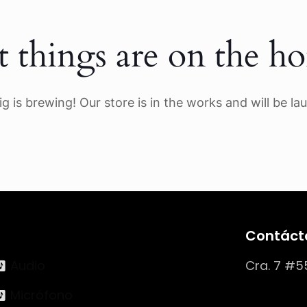
t things are on the ho
g is brewing! Our store is in the works and will be la
Contáct
Audio
Cra. 7 #5
Micrófono