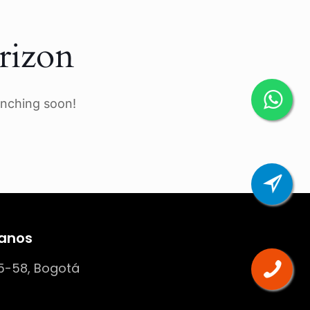
rizon
unching soon!
anos
5-58, Bogotá