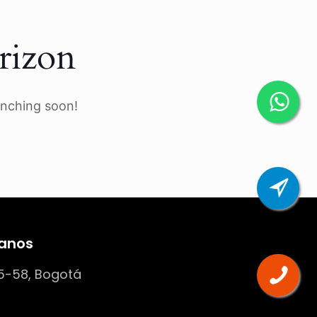
rizon
unching soon!
anos
5-58, Bogotá