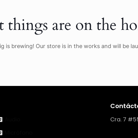
t things are on the ho
g is brewing! Our store is in the works and will be la
Contáct
Audio
Cra. 7 #5
Micrófono